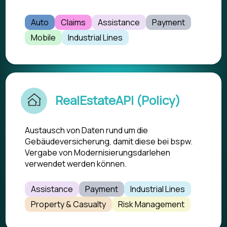
Auto
Claims
Assistance
Payment
Mobile
Industrial Lines
RealEstateAPI (Policy)
Austausch von Daten rund um die
Gebäudeversicherung, damit diese bei bspw.
Vergabe von Modernisierungsdarlehen
verwendet werden können.
Assistance
Payment
Industrial Lines
Property & Casualty
Risk Management