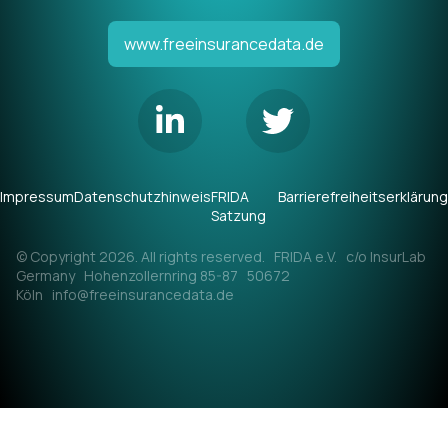
www.freeinsurancedata.de
Impressum
Datenschutzhinweis
FRIDA
Barrierefreiheitserklärung
Satzung
© Copyright 2026. All rights reserved. FRIDA e.V. c/o InsurLab
Germany Hohenzollernring 85-87 50672
Köln info@freeinsurancedata.de